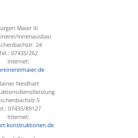
Jürgen Maier III
inerei/Innenausbau
schenbachstr. 24
Tel.: 07435/262
Internet:
hreinereimaier.de
Rainer Neidhart
uktionsdienstleistung
schenbachstr.5
el.: 07435/89127
Internet:
rt-konstruktionen.de