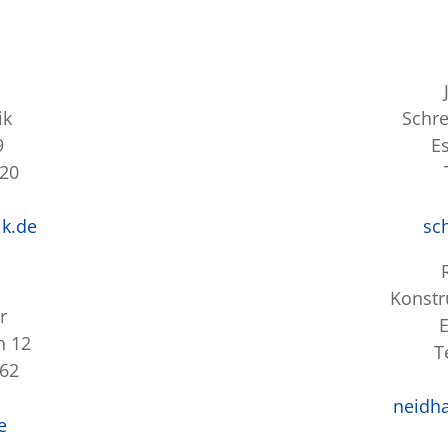
ik
Schre
9
E
120
ik.de
sc
Konstr
r
E
n 12
T
862
neidha
e