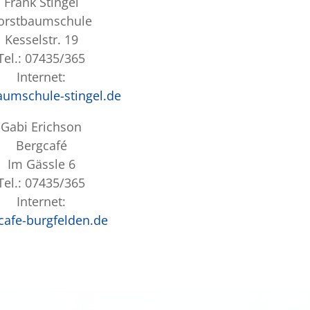
Frank Stingel
orstbaumschule
Kesselstr. 19
Tel.: 07435/365
Internet:
aumschule-stingel.de
Gabi Erichson
Bergcafé
Im Gässle 6
Tel.: 07435/365
Internet:
cafe-burgfelden.de