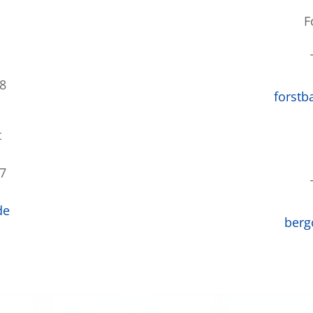
F
48
forstb
t
97
de
berg