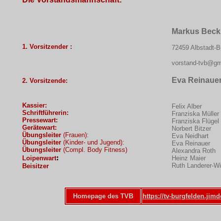
Markus Beck
1. Vorsitzender :
72459 Albstadt-B
vorstand-tvb@g
Eva Reinaue
2. Vorsitzende:
Kassier:
Felix Alber
Schriftführerin:
Franziska Müller
Pressewart:
Franziska Flügel
Gerätewart:
Norbert Bitzer
Übungsleiter
(Frauen):
Eva Neidhart
Übungsleiter
(Kinder- und Jugend):
Eva Reinauer
Übungsleiter
(Compl. Body Fitness)
Alexandra Roth
:
Loipenwart
Heinz Maier
Ruth Landerer-Wi
Beisitzer
Homepage des TVB
https://tv-burgfelden.jim