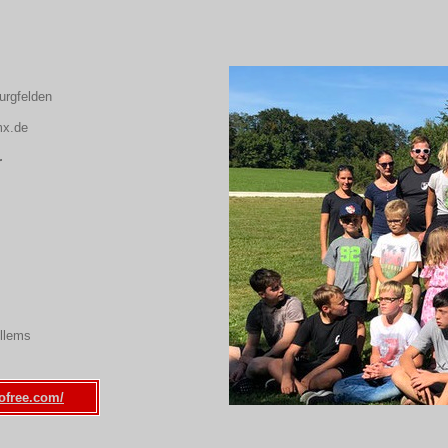
urgfelden
mx.de
r
llems
dofree.com/