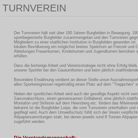
TURNVEREIN
Der Turnverein hält seit über 100 Jahren Burgfelden in Bewegung. 190
sportbegeisterte Burgfelder zusammengetan und den Turnverein gegrü
Mitgliedern zu einer stattlichen Institution in Burgfelden geworden ist. 
lokalen Bevölkerung ein möglichst breites Spektrum an Freizeit und G
Abteilungen Frauenturnen, Kinderturnen und Jugendturnen bemühen s
erfüllen.
Dass die bisherige Arbeit und Vereinsstrategie nicht ohne Erfolg blieb
unserer Sportler bei den Gauturnfesten und beim jährlich stattfindend
Besondere Erwähnung verdient an dieser Stelle unser Ausnahmesportl
allen Sportereignissen regelmäßig einen Platz auf dem "Treppchen" er
Neben der sportlichen Arbeit wird auch der gesellige Aspekt nicht ve
Saisonabschluss, einen gemeinsamen Grillabend, eine jährlich stattfi
Montafon und Skifeste auf dem Heersberg etc. fördern das Miteinande
bekannt ist die Burgfelder Loipe, die vom Turnverein unterhalten un
gepflegt wird. Auch dem Umweltschutz fühlt sich der Verein verpflichte
Altpapiersammlungen statt, bei denen jeweils rund 8 Tonnen Altpapie
zugeführt werden.
Die Vorstandsmannschaft: