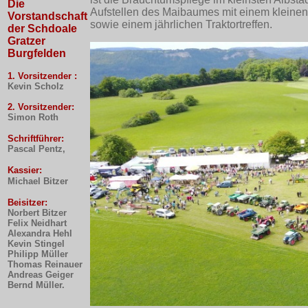
Die
Aufstellen des Maibaumes mit einem kleine
Vorstandschaft
sowie einem jährlichen Traktortreffen.
der Schdoale
Gratzer
Burgfelden
1. Vorsitzender :
Kevin Scholz
2. Vorsitzender:
Simon Roth
Schriftführer:
Pascal Pentz,
Kassier:
Michael Bitzer
Beisitzer:
Norbert Bitzer
Felix Neidhart
Alexandra Hehl
Kevin Stingel
Philipp Müller
Thomas Reinauer
Andreas Geiger
Bernd Müller.