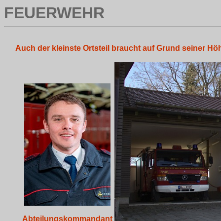
FEUERWEHR
Auch der kleinste Ortsteil braucht auf Grund seiner Höhe
Abteilungskommandant