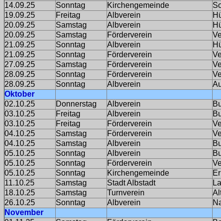
14.09.25
Sonntag
Kirchengemeinde
So
19.09.25
Freitag
Albverein
Hü
20.09.25
Samstag
Albverein
Hü
20.09.25
Samstag
Förderverein
Ve
21.09.25
Sonntag
Albverein
Hü
21.09.25
Sonntag
Förderverein
Ve
27.09.25
Samstag
Förderverein
Ve
28.09.25
Sonntag
Förderverein
Ve
28.09.25
Sonntag
Albverein
Au
Oktober
02.10.25
Donnerstag
Albverein
Bu
03.10.25
Freitag
Albverein
Bu
03.10.25
Freitag
Förderverein
Ve
04.10.25
Samstag
Förderverein
Ve
04.10.25
Samstag
Albverein
Bu
05.10.25
Sonntag
Albverein
Bu
05.10.25
Sonntag
Förderverein
Ve
05.10.25
Sonntag
Kirchengemeinde
Er
11.10.25
Samstag
Stadt Albstadt
La
18.10.25
Samstag
Turnverein
Al
26.10.25
Sonntag
Albverein
Na
November