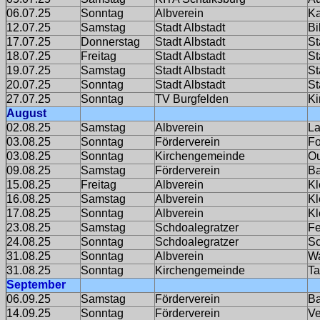
06.07.25
Sonntag
Albverein
Ka
12.07.25
Samstag
Stadt Albstadt
Bi
17.07.25
Donnerstag
Stadt Albstadt
St
18.07.25
Freitag
Stadt Albstadt
St
19.07.25
Samstag
Stadt Albstadt
St
20.07.25
Sonntag
Stadt Albstadt
St
27.07.25
Sonntag
TV Burgfelden
Ki
August
02.08.25
Samstag
Albverein
La
03.08.25
Sonntag
Förderverein
Fo
03.08.25
Sonntag
Kirchengemeinde
Ou
09.08.25
Samstag
Förderverein
Ba
15.08.25
Freitag
Albverein
Kl
16.08.25
Samstag
Albverein
Kl
17.08.25
Sonntag
Albverein
Kl
23.08.25
Samstag
Schdoalegratzer
Fe
24.08.25
Sonntag
Schdoalegratzer
Sc
31.08.25
Sonntag
Albverein
Wa
31.08.25
Sonntag
Kirchengemeinde
Ta
September
06.09.25
Samstag
Förderverein
Ba
14.09.25
Sonntag
Förderverein
Ve