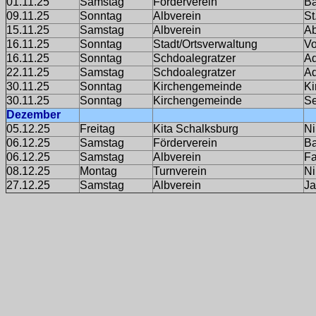
01.11.25
Samstag
Förderverein
Ba
09.11.25
Sonntag
Albverein
St
15.11.25
Samstag
Albverein
A
16.11.25
Sonntag
Stadt/Ortsverwaltung
Vo
16.11.25
Sonntag
Schdoalegratzer
Ad
22.11.25
Samstag
Schdoalegratzer
Ad
30.11.25
Sonntag
Kirchengemeinde
Ki
30.11.25
Sonntag
Kirchengemeinde
Se
Dezember
05.12.25
Freitag
Kita Schalksburg
Ni
06.12.25
Samstag
Förderverein
Ba
06.12.25
Samstag
Albverein
Fa
08.12.25
Montag
Turnverein
Ni
27.12.25
Samstag
Albverein
Ja