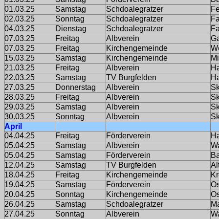
01.03.25
Samstag
Schdoalegratzer
Fe
02.03.25
Sonntag
Schdoalegratzer
F
04.03.25
Dienstag
Schdoalegratzer
F
07.03.25
Freitag
Albverein
Ga
07.03.25
Freitag
Kirchengemeinde
We
15.03.25
Samstag
Kirchengemeinde
Mi
21.03.25
Freitag
Albverein
H
22.03.25
Samstag
TV Burgfelden
H
27.03.25
Donnerstag
Albverein
Sk
28.03.25
Freitag
Albverein
Sk
29.03.25
Samstag
Albverein
Sk
30.03.25
Sonntag
Albverein
Sk
April
04.04.25
Freitag
Förderverein
H
05.04.25
Samstag
Albverein
Wa
05.04.25
Samstag
Förderverein
Ba
12.04.25
Samstag
TV Burgfelden
Al
18.04.25
Freitag
Kirchengemeinde
K
19.04.25
Samstag
Förderverein
Os
20.04.25
Sonntag
Kirchengemeinde
Os
26.04.25
Samstag
Schdoalegratzer
Ma
27.04.25
Sonntag
Albverein
W