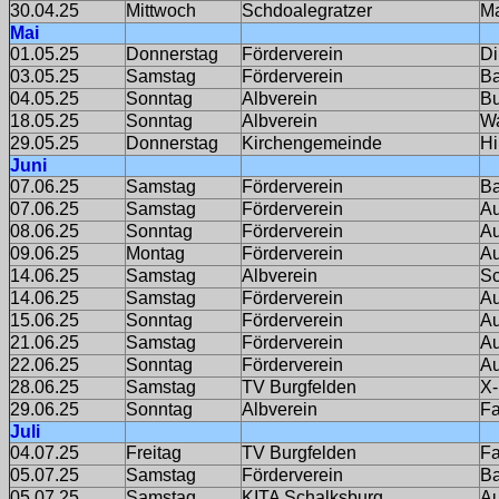
30.04.25
Mittwoch
Schdoalegratzer
Ma
Mai
01.05.25
Donnerstag
Förderverein
Di
03.05.25
Samstag
Förderverein
Ba
04.05.25
Sonntag
Albverein
Bu
18.05.25
Sonntag
Albverein
Wa
29.05.25
Donnerstag
Kirchengemeinde
Hi
Juni
07.06.25
Samstag
Förderverein
Ba
07.06.25
Samstag
Förderverein
Au
08.06.25
Sonntag
Förderverein
Au
09.06.25
Montag
Förderverein
Au
14.06.25
Samstag
Albverein
Sc
14.06.25
Samstag
Förderverein
Au
15.06.25
Sonntag
Förderverein
Au
21.06.25
Samstag
Förderverein
Au
22.06.25
Sonntag
Förderverein
Au
28.06.25
Samstag
TV Burgfelden
X
29.06.25
Sonntag
Albverein
Fa
Juli
04.07.25
Freitag
TV Burgfelden
Fa
05.07.25
Samstag
Förderverein
Ba
05.07.25
Samstag
KITA Schalksburg
Au