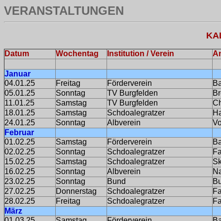
VERANSTALTUNGEN
KA
Datum
Wochentag
Institution / Verein
A
Januar
04.01.25
Freitag
Förderverein
Ba
05.01.25
Sonntag
TV Burgfelden
Br
11.01.25
Samstag
TV Burgfelden
C
18.01.25
Samstag
Schdoalegratzer
H
24.01.25
Sonntag
Albverein
Vo
Februar
01.02.25
Samstag
Förderverein
Ba
02.02.25
Sonntag
Schdoalegratzer
F
15.02.25
Samstag
Schdoalegratzer
Sk
16.02.25
Sonntag
Albverein
Na
23.02.25
Sonntag
Bund
Bu
27.02.25
Donnerstag
Schdoalegratzer
F
28.02.25
Freitag
Schdoalegratzer
F
März
01.03.25
Samstag
Förderverein
Ba